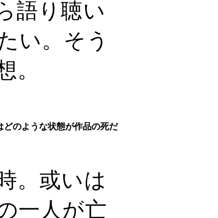
ら語り聴い
たい
。そう
想。
はどのような状態が作品の死だ
時。或いは
の一人が亡