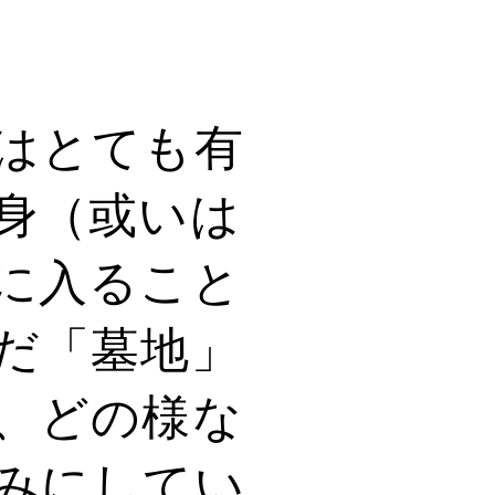
はとても有
身（或いは
に入ること
だ「墓地」
、どの様な
みにしてい