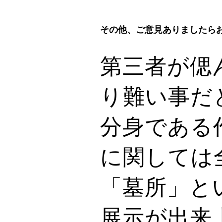
その他、ご意見ありましたら
第三者が偲
り難い事だ
分身である
に関しては
「墓所」と
展示が出来