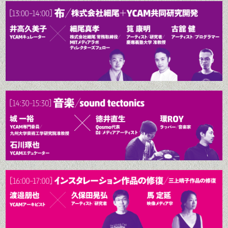
りKYOTO EXPERIMENT 京都
研究教育院准教授
画祭コンペティション部門出
2009年、自由大学の立ち上げに
国際舞台芸術祭を企画、プログ
品）。最新作は『ギ・あいうえ
参画。2011年、高知・土佐山に
1979年生まれ。東京工業大学リ
ラムディレクターを務める。
おス 他山の石を以って己の玉を
て土佐山アカデミーを共同創
ベラルアーツ研究教育院准教
2013年2月より舞台芸術制作者
磨くべし』。
業。2016年、自治体・民間企
授。専門は美学、現代アート。
オープンネットワーク（ON-
業・起業家など多様なステーク
もともと生物学者を目指してい
PAM）理事長。2014年1月より
ホルダーを巻き込みながら、ポ
たが、大学三年次より文転。
ロームシアター京都勤務、プロ
スト資本主義社会を具現化する
2010年に東京大学大学院人文社
グラムディレクター。
ための社会OS「Next Commons
会系研究科を単位取得退学。主
Lab」プロジェクトを開始。
な著作に『目の見えない人は世
界をどう見ているのか』（光文
社）、『目の見えないアスリー
トの身体論』（潮出版）、『ヴ
ァレリーの芸術哲学、あるいは
身体の解剖』（水声社）、参加
作品に小林耕平《タ・イ・ム・
マ・シ・ン》など。
エキソニモ
アートユニット