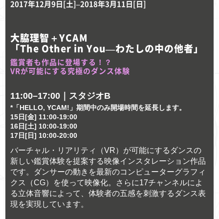
2017年12月9日[土]–2018年3月11日[日]
チューセッツ工科大
ジェクトで参加した。
ても、主に商業分野
学（MIT）メディア
におけるメディアテ
ラボ ディレクター
大脇理智＋YCAM
クノロジー／表現の
ズフェローに就任。
「The Other in You―わたしの中の他者」
展開可能性を開拓す
西陣織と最先端のテ
鑑賞者も作品に登場する！？
る。
クノロジーの融合に
VRが可能にする究極のダンス体験
よる革新的なテキス
タイルの開発を行
11:00–17:00｜スタジオB
う。
*「HELLO, YCAM!」期間中のみ開場時間を延長します。
15日[金] 11:00-19:00
16日[土] 10:00-19:00
17日[日] 10:00-20:00
バーチャル・リアリティ（VR）が可能にするダンスの
新しい鑑賞体験を提案する映像インスタレーション作品
です。ダンサーの動きを最新のコンピューターグラフィ
クス（CG）を使って映像化。さらに17チャンネルによ
る立体音響によって、体験者の五感を刺激するダンス表
現を実現しています。