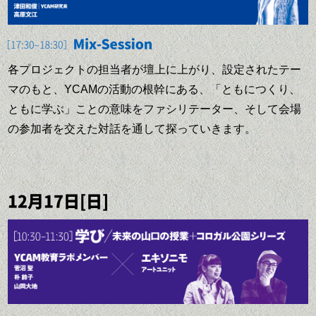
柴田 剛
三宅 唱
映画監督
映画監督
各プロジェクトの担当者が壇上に上がり、設定されたテー
1975年神奈川県生まれ。映画監
1984年札幌生まれ。『やくたた
マのもと、YCAMの活動の根幹にある、「ともにつくり、
督。代表作に、処女長編『NN-
ず』（2010）ののち、劇場公開
橋本裕介
ともに学ぶ」ことの意味をファシリテーター、そして会場
891102』（1999）、『おそいひ
第１作『Playback』（2012）を
と』（2004／第５回東京フィル
監督、同作はロカルノ国際映画
KYOTO EXPERIMENTローム
の参加者を交えた対話を通して探っていきます。
メックスコンペティション部門
祭に正式出品された。現在は最
シアター京都
出品)、『堀川中立売』（2009／
新作『THE COCKPIT』（2014
プログラムディレクター
『映画芸術』誌 2010年邦画べス
／出演：OMSB、Bimほか）の
1976年福岡生まれ。京都大学在
12月17日[日]
トテン第２位、NIPPON
公開準備中。また、ビデオダイ
林篤志
学中の1997年より演劇活動を開
CONNECTION 2011 最優秀
アリー「無言日記」シリーズを
一般社団法人Next Commons
始。2003年橋本制作事務所を設
賞）、『ギ・あいうえおス –ず
boidマガジンにて毎月発表して
Lab代表理事
立後、京都芸術センター事業
ばぬけたかえうた–』（2010／
いる。共著に『森﨑東党宣
「演劇計画」など、現代演劇、
第3回恵比寿映像祭、Hors
言！』（インスクリプト）。
1985年生まれ。Next Commons
伊藤亜紗
コンテンポラリーダンスの企
Pistes 2013、PUNTO DE
Lab ファウンダー。高専卒業
画・制作を手がける。2010年よ
東京工業大学リベラルアーツ
VISTA 国際ドキュメンタリー映
後、エンジニアを経て独立。