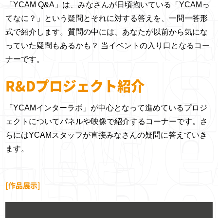
社。西陣織の技術、
「YCAM Q&A」は、みなさんが日頃抱いている「YCAMっ
工知能に基づいた音楽表現とユ
国内外の様々な音楽祭へ出演す
報デザイン学科メディア芸術コ
東京藝術大学大学院映像研究科
2006年《The Road Movie》がア
SIGGRAPH、Ars
WAVE
素材をベースにした
ーザ・インタフェースの研究に
る。近年は、パフォーマンス作
ース教授／メディアセンター所
修了（映像メディア学博士）。
てなに？」という疑問とそれに対する答えを、一問一答形
ルス・エレクトロニカ ネット・
Electronica Festival
ORCHESTRA」を
テキスタイルを海外
従事するとともに、DJ／プロデ
品『ありか』愛知県芸術劇場
長。芸術衛星1号機の
主要業績に、著書『日本メディ
式で紹介します。質問の中には、あなたが以前から気にな
ヴィジョン部門でゴールデン・
など工学・アート・
主宰。第二回横浜ト
に向けて展開し、世
ューサとして活動。ソニーコン
（2016）、インスタレーション
「ARTSAT1: INVADER」でアル
アアート史』(2014)、国際シン
っていた疑問もあるかも？ 当イベントの入り口となるコー
ニカ賞を受賞。2010年に東京
デザインの分野をま
リエンナーレ
界のトップメゾンを
ピュータサイエンス研究所パリ
作品『Types』寺田倉庫 T-Art
ス・エレクトロニカ2015 ハイブ
ポジウム「メディアと芸術のあ
ナーです。
TDC賞で《ANTIBOT T-
たがって研究成果や
（2005）をはじ
クライアントに持
客員研究員などを経て、2009年
Gallery（2015）、映画『アズ
リッド・アート部門優秀賞をチ
いだ：ヤシャ・ライハートの
SHIRTS》がRGB賞を受賞。
作品を発表し、平成
め、国内外、様々な
つ。また、アーティ
にQosmoを設立。2015年には人
ミ・ハルコは行方不明』劇伴音
ーム受賞。「ARTSATプロジェ
1960年代『展覧会』を読み解
R&Dプロジェクト紹介
2012年よりIDPWを組織し「イ
26年度科学技術分野
展覧会にて作品を発
ストとのコラボレー
工知能DJ イベント「2045」を
楽（2016）、NHK教育『デザイ
クト」の成果で、第66回芸術選
く」(2015)共同企画、SeMA
ンターネットヤミ市」などを手
の文部科学大臣表彰
表。Prix Ars
ションも積極的に行
スタート。近作としては、AIを
ンあ』コーナー音楽（2016）な
奨の文部科学大臣賞（メディア
Biennale Mediacity Seoul 2016
「YCAMインターラボ」が中心となって進めているプロジ
がける。2015年、NEW
若手科学者賞など受
Electronicaにて
う。2012年より京
用いたBrian Enoのミュージック
どの制作を行う。
芸術部門）。近著に「遙かなる
参加など。現在、多摩美術大学
MUSEUMによるインキュベータ
賞。触感表現の普及
Honorary Mentionを
ェクトについてパネルや映像で紹介するコーナーです。さ
都の伝統工芸を担う
ビデオの制作など。
他者のためのデザインー久保田
JSPS外国人特別研究員、国立
NEW INCの第二期メンバーとな
活動「TECHTILE」
受賞（2004）。高
らにはYCAMスタッフが直接みなさんの疑問に答えていき
同世代の若手後継者
晃弘の思索と実装」（BNN新社,
新美術館客員研究員、韓国『月
り、現在はニューヨークを拠点
を共同で立ち上げ
谷史郎、坂本龍一、
によるプロジェクト
ます。
2017）がある。SIAF2017に、
刊美術』東京通信員。
に活動中。
(2011〜12年度
Dumb Typeを始め、
「GO ON」を結
SIAFラボと共同の《Sculpture
YCAMも参加)、
様々な作家の制作に
成。2014年、日経
to be Seen from Space,
2012年グッドデザ
参加。
[作品展示]
ビジネス誌「日本の
Improvisation to be Heard from
イン賞BEST100に
主役100人」に選
Space. 宇宙から見える彫刻、宇
選出。アートユニッ
出。2016年、マサ
宙から聞こえる即興演奏》プロ
ト「plaplax」とし