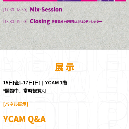
怒りと笑いとテキストエディタ
を駆使し、さまざまなメディア
にハッキングの感覚で挑むアー
トユニット。千房けん輔と赤岩
細尾真孝
筧康明
古館健
やえにより1996年よりウェブ上
株式会社細尾常務
アーティスト/研究
アーティスト/プロ
で活動開始。2000年より活動を
取締役/MITメディ
者/慶応大学准教授
グラマー
インスタレーション、ライヴ・
アラボディレクタ
パフォーマンス、イヴェント・
慶應義塾大学環境情
1981年神奈川生ま
ーズフェロー
展 示
プロデュース、コミュニティ・
報学部准教授。学際
れ、京都在住。コン
オーガナイズなどへと拡張し、
情報学博士。人間の
ピュータープログラ
1978年、西陣織老
デジタルとアナログ、ネットワ
五感や物理素材の特
ミング、メカトロニ
舗 細尾家に生まれ
15日[金]–17日[日]｜YCAM 1階
ーク世界と実世界を柔軟に横断
性とデジタル情報を
クスなどを用いて、
る。大学卒業後、音
*開館中、常時観覧可
しながら、テクノロジーとユー
掛け合わせて、身
インスタレーショ
楽活動を経て、大手
徳井直生
環ROY
ザーの関係性を露にし、ユーモ
体、道具、コミュニ
ン、ライブパフォー
ジュエリーメーカー
[パネル展示]
久保田晃弘
馬定延
アのある切り口と新しい視点を
株式会社Qosmo代表取締役
ラッパー/音楽家
ケーションを拡張す
マンスなどをおこな
に入社。退社後フィ
携えた実験的なプロジェクトを
るインタラクティブ
う。2002年よりサ
アーティスト/研究者
映像メディア学
YCAM Q&A
レンツェに留学し、
東京大学工学系研究科博士課程
1981年宮城県生まれ。これまで
数多く手がける。国内外の展覧
メディアを開発す
ウンドアートプロジ
2008年に細尾に入
修了。工学博士。在学中から人
に5枚のCDアルバムを発表し、
1960年生まれ。多摩美術大学情
1980年ソウル（韓国）生まれ。
会やフェスティバルで活躍。
る。ACM
ェクト「The SINE