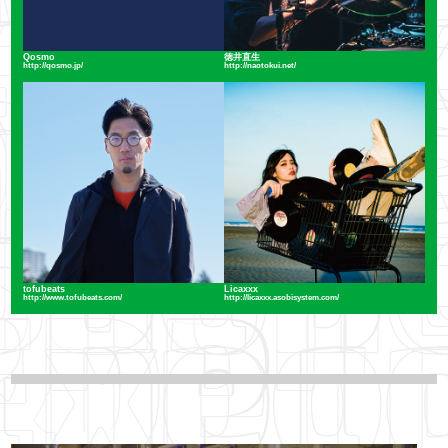
Qosmo
徳井直生
http://qosmo.jp/
http://naotokui.net/
tofubeats
Licaxxx
http://www.tofubeats.com/
http://licaxxx.asobisystem.com/