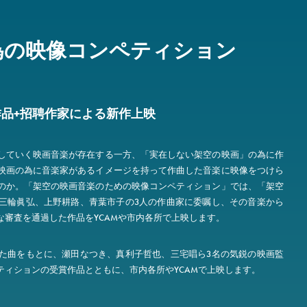
為の映像コンペティション
作品+招聘作家による新作上映
していく映画音楽が存在する一方、「実在しない架空の映画」の為に作
映画の為に音楽家があるイメージを持って作曲した音楽に映像をつけら
のか。「架空の映画音楽のための映像コンペティション」では、「架空
三輪眞弘、上野耕路、青葉市子の3人の作曲家に委嘱し、その音楽から
審査を通過した作品をYCAMや市内各所で上映します。
た曲をもとに、瀬田なつき、真利子哲也、三宅唱ら3名の気鋭の映画監
ィションの受賞作品とともに、市内各所やYCAMで上映します。