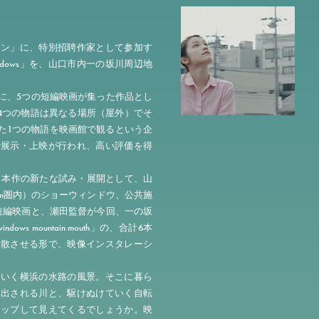
ョン」に、特別招聘作家として参加す
dows」を、山口市内一の坂川周辺地
舞台に、5つの短編映画が集った作品とし
ち4つの物語は異なる場所（屋外）でそ
た1つの物語を映画館で観るという企
で展示・上映が行われ、高い評価を得
は、本作の新たな試み・展開として、山
m圏内）のショーウィンドウ、公共施
本の短編映画と、瀬田監督が今回、一の坂
 mountain mouth」の、合計6本
分散させる形で、映像インスタレーシ
ていく横浜の水路の風景。そこに暮ら
し出される川と、駆けぬけていく自転
ラップして見えてくるでしょうか。映