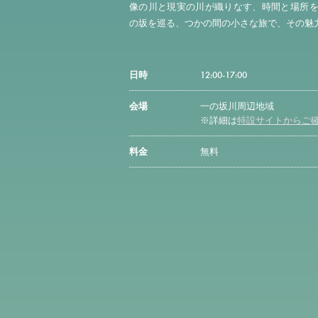
像の川と現実の川が織りなす、時間と場所
の坂を巡る、つかの間の小さな旅で、その魅
日時
12:00-17:00
会場
一の坂川周辺地域
※詳細は
特設サイトからご
料金
無料