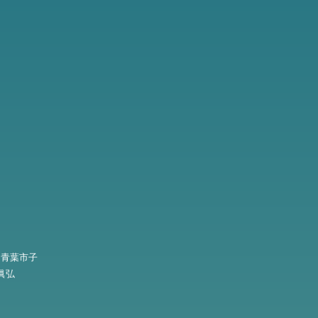
音楽：青葉市子
輪眞弘