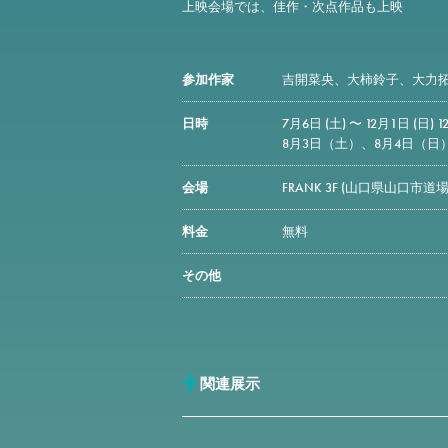
上映会場では、佳作・次点作品も上映
参加作家
吉開菜央、大柿鈴子、大力
日時
7月6日 (土) 〜 12月1日 (日) 12:
8月3日（土）、8月4日（
会場
FRANK 3F (山口県山口市道場門前
料金
無料
その他
関連展示