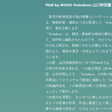
FILM by MUSIC 5windows 山口特別篇
「架空の映画音楽の為の映像コンペティシ
る、映画作家・瀬田なつきが監督した「5win
域で、展示上映します。
「5windows」は、横浜・黄金町を物語の
て、2011年に撮影されたものです。そのう
れぞれ上映され、最後にそれらが重なり合っ
画のもと、横浜や東京・渋谷などでこれま
ています。
この度、山口情報芸術センター[YCAM]で
口市の中央部を流れる、一の坂川周辺（約1k
設、公共空間などで、「5windows」の5
川周辺にてオリジナルで新規に撮影した「5windows
の短編作品を、一の坂周辺の様々な環境に
ョンとして展示します。
一の坂川を背景に、モニターに映し出され
す人々や若者の日常。作品に幾度となく映
車や人物達の存在が、どのようにオーバー