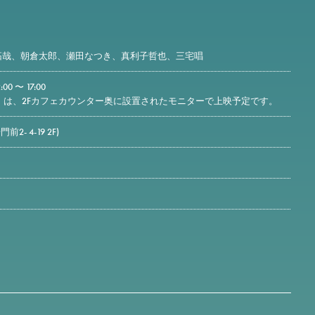
拓哉、朝倉太郎、瀬田なつき、真利子哲也、三宅唱
00 〜 17:00
日）は、2Fカフェカウンター奥に設置されたモニターで上映予定です。
2- 4-19 2F)