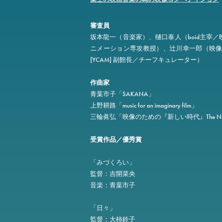
審査員
坂本龍一（音楽家）、樋口泰人（boid主宰
ニメーション専攻教授）、辻川幸一郎（映
[YCAM] 副館長／チーフキュレーター）
作曲家
青葉市子「SAKANA」
上野耕路「music for an imaginary film」
三輪眞弘「映像のための『新しい時代』The New Era
受賞作品／優秀賞
「みづくろい」
監督：吉開菜央
音楽：青葉市子
「日々」
監督：大柿鈴子