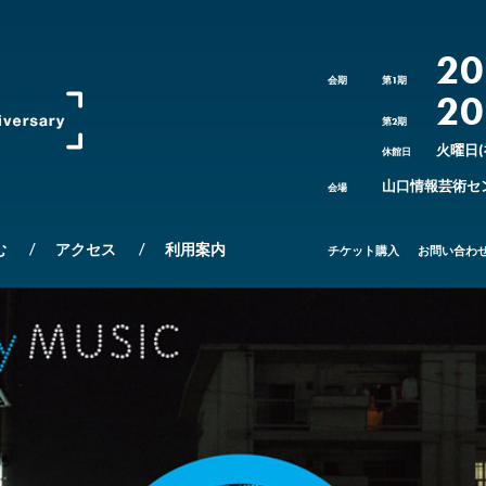
20
会期
第1期
20
第2期
火曜日
休館日
山口情報芸術セ
会場
む
アクセス
利用案内
チケット購入
お問い合わ