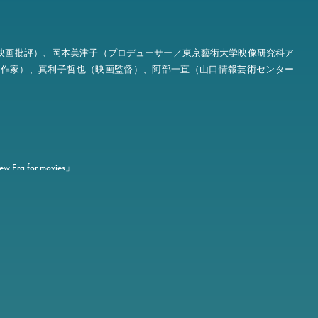
／映画批評）、岡本美津子（プロデューサー／東京藝術大学映像研究科ア
像作家）、真利子哲也（映画監督）、阿部一直（山口情報芸術センター
 for movies」