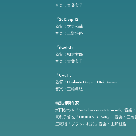
音楽：青葉市子
「2012 sep 12」
監督：大力拓哉
音楽：上野耕路
「ricochet」
監督：朝倉太郎
音楽：青葉市子
「CACHÉ」
監督：Humberto Duque、Nick Deamer
音楽：三輪眞弘
特別招聘作家
瀬田なつき「5windows mountain mouth」
真利子哲也「NINIFUNI REMIX」 音楽：三
三宅唱「ブラジル旅行」音楽：上野耕路