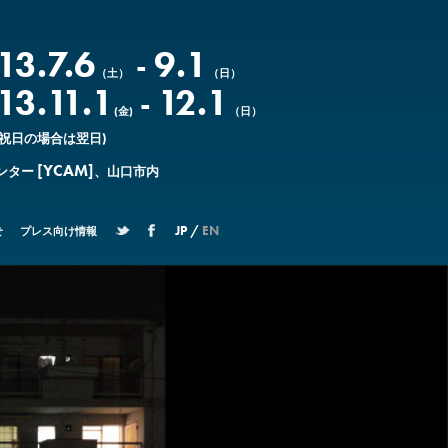
13.7.6
9.1
-
（土）
（日）
13.11.1
12.1
-
(金)
（日）
(祝日の場合は翌日)
[YCAM]
ンター
、山口市内
JP /
EN
せ
プレス向け情報