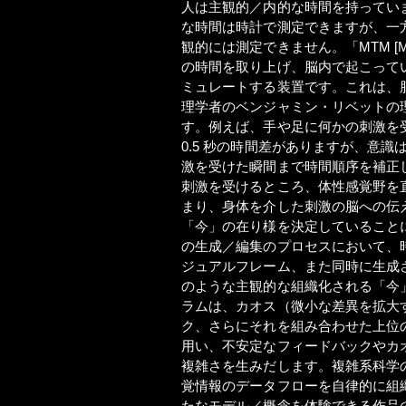
人は主観的／内的な時間を持ってい
な時間は時計で測定できますが、一
観的には測定できません。「MTM [Mind
の時間を取り上げ、脳内で起こって
ミュレートする装置です。これは、
理学者のベンジャミン・リベットの
す。例えば、手や足に何かの刺激を
0.5 秒の時間差がありますが、意識
激を受けた瞬間まで時間順序を補正
刺激を受けるところ、体性感覚野を
まり、身体を介した刺激の脳への伝
「今」の在り様を決定していること
の生成／編集のプロセスにおいて、
ジュアルフレーム、また同時に生成
のような主観的な組織化される「今
ラムは、カオス（微小な差異を拡大
ク、さらにそれを組み合わせた上位
用い、不安定なフィードバックやカ
複雑さを生みだします。複雑系科学
覚情報のデータフローを自律的に組
たなモデル／概念を体験できる作品