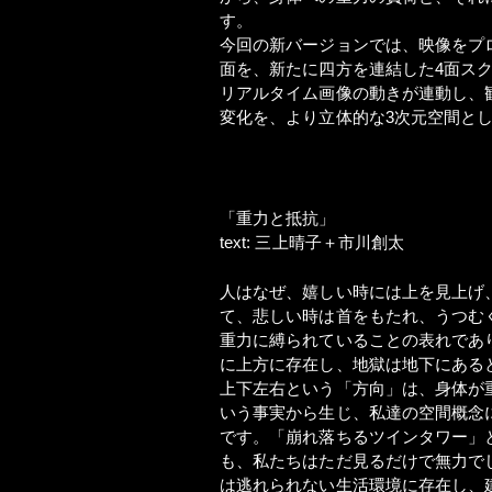
す。
今回の新バージョンでは、映像をプ
面を、新たに四方を連結した4面スク
リアルタイム画像の動きが連動し、
変化を、より立体的な3次元空間と
「重力と抵抗」
text: 三上晴子＋市川創太
人はなぜ、嬉しい時には上を見上げ
て、悲しい時は首をもたれ、うつむ
重力に縛られていることの表れであ
に上方に存在し、地獄は地下にある
上下左右という「方向」は、身体が
いう事実から生じ、私達の空間概念
です。「崩れ落ちるツインタワー」
も、私たちはただ見るだけで無力で
は逃れられない生活環境に存在し、