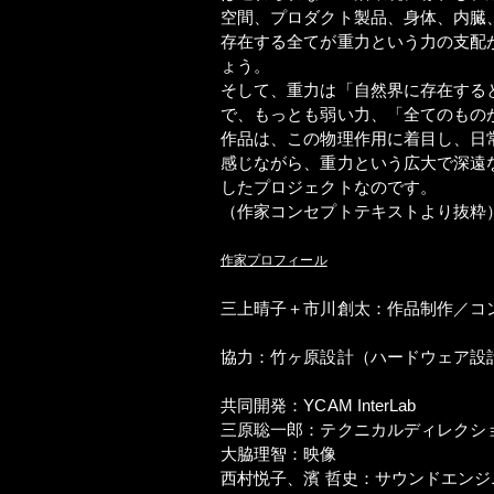
空間、プロダクト製品、身体、内臓
存在する全てが重力という力の支配
ょう。
そして、重力は「自然界に存在する
で、もっとも弱い力、「全てのもの
作品は、この物理作用に着目し、日
感じながら、重力という広大で深遠
したプロジェクトなのです。
（作家コンセプトテキストより抜粋
作家プロフィール
三上晴子＋市川創太：作品制作／コ
協力：竹ヶ原設計（ハードウェア設
共同開発：YCAM InterLab
三原聡一郎：テクニカルディレクシ
大脇理智：映像
西村悦子、濱 哲史：サウンドエンジ